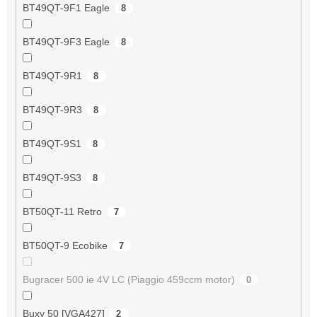
BT49QT-9F1 Eagle
8
BT49QT-9F3 Eagle
8
BT49QT-9R1
8
BT49QT-9R3
8
BT49QT-9S1
8
BT49QT-9S3
8
BT50QT-11 Retro
7
BT50QT-9 Ecobike
7
Bugracer 500 ie 4V LC (Piaggio 459ccm motor)
0
Buxy 50 [VGA427]
2