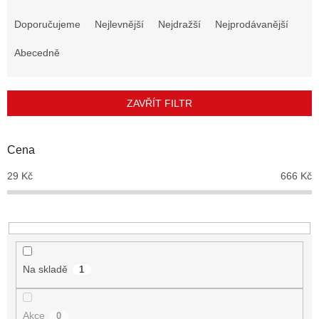
Ř
a
Doporučujeme
Nejlevnější
Nejdražší
Nejprodávanější
z
e
Abecedně
n
í
p
ZAVŘÍT FILTR
r
o
d
Cena
u
29
Kč
666
Kč
k
t
ů
Na skladě
1
Akce
0