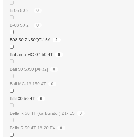
B-05 50 2T
0
B-08 50 2T
0
B08 50 ZN50QT-15A
2
Bahama MC-07 50 4T
6
Bali 50 SJ50 [AF32]
0
Bali MC-13 150 4T
0
BE500 50 4T
6
Bella R 50 4T (karburátor) 21- E5
0
Bella R 50 4T 18-20 E4
0