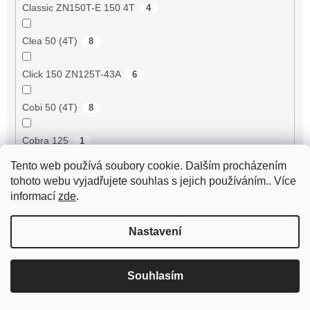
Classic ZN150T-E 150 4T
4
Clea 50 (4T)
8
Click 150 ZN125T-43A
6
Cobi 50 (4T)
8
Cobra 125
1
Tento web používá soubory cookie. Dalším procházením
Cobra 50
0
tohoto webu vyjadřujete souhlas s jejich používáním.. Více
informací
zde
.
Commodo 50
2
Nastavení
Corona Sport 50ccm
0
Cosa 1 125 VNR1T
0
Souhlasím
Cosa 1 150 VLR1T
0