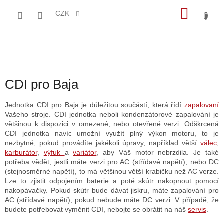
Přejít
NÁKU
na
CZK
obsah
KOŠÍK
CDI pro Baja
Jednotka CDI pro Baja je důležitou součástí, která řídí
zapalovaní
Vašeho stroje. CDI jednotka neboli kondenzátorové zapalování je
většinou k dispozici v omezené, nebo otevřené verzi. Odškrcená
CDI jednotka navíc umožní využít plný výkon motoru, to je
nezbytné, pokud provádíte jakékoli úpravy, například větší
válec
,
karburátor
,
výfuk
a
variátor
, aby Váš motor nebrzdila. Je také
potřeba vědět, jestli máte verzi pro AC (střídavé napětí), nebo DC
(stejnosměrné napětí), to má většinou větší krabičku než AC verze.
Lze to zjistit odpojením baterie a poté skútr nakopnout pomocí
nakopávačky. Pokud skútr bude dávat jiskru, máte zapalování pro
AC (střídavé napětí), pokud nebude máte DC verzi. V případě, že
budete potřebovat vyměnit CDI, nebojte se obrátit na náš
servis
.