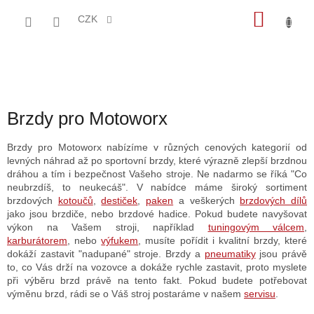
Přejít
NÁKU
na
CZK
obsah
KOŠÍK
Brzdy pro Motoworx
Brzdy pro Motoworx nabízíme v různých cenových kategorií od
levných náhrad až po sportovní brzdy, které výrazně zlepší brzdnou
dráhou a tím i bezpečnost Vašeho stroje. Ne nadarmo se říká "Co
neubrzdíš, to neukecáš". V nabídce máme široký sortiment
brzdových
kotoučů
,
destiček
,
paken
a veškerých
brzdových dílů
jako jsou brzdiče, nebo brzdové hadice. Pokud budete navyšovat
výkon na Vašem stroji, například
tuningovým válcem
,
karburátorem
, nebo
výfukem
, musíte pořídit i kvalitní brzdy, které
dokáží zastavit "nadupané" stroje. Brzdy a
pneumatiky
jsou právě
to, co Vás drží na vozovce a dokáže rychle zastavit, proto myslete
při výběru brzd právě na tento fakt. Pokud budete potřebovat
výměnu brzd, rádi se o Váš stroj postaráme v našem
servisu
.