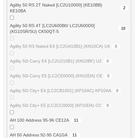
Agility 50 RS 2T Naked [LC2U10000] (KE10BB)
2
KE10BA
Agility 50 RS 4T [LC2U600B0/ LC2U600D0]
10
(KG10SR/SU) CK50QT-5
Agility 50 RS Naked E4 [LC2U410B1] (KN10CA) U4
0
Agility 50i Carry E4 [LC2U210B1] (KN10BF) U2
0
Agility 50i Carry E5 [LC2CE0000] (KN10DA) CE
0
Agility 50i City+ E4 [LC2CB1001] (KP10AC) KP10AA
0
Agility 50i City+ E5 [LC2CC0000] (KP10DA) CC
0
AH 100 Address 95-96 CE12A
11
AH 50 Address 92-95 CA1GA
11