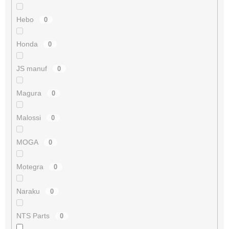
Hebo
0
Honda
0
JS manuf
0
Magura
0
Malossi
0
MOGA
0
Motegra
0
Naraku
0
NTS Parts
0