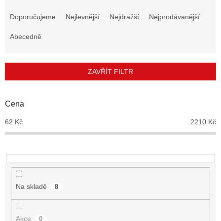
Ř
a
Doporučujeme
Nejlevnější
Nejdražší
Nejprodávanější
z
e
Abecedně
n
í
p
ZAVŘÍT FILTR
r
o
d
Cena
u
62
Kč
2210
Kč
k
t
ů
Na skladě
8
Akce
0