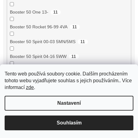
Booster 50 One 13-
11
Booster 50 Rocket 96-99 4VA
11
Booster 50 Spirit 00-03 5MN/5MS
11
Booster 50 Spirit 04-16 5WW
11
Booster 50 Track 97-99 4VA
11
Tento web používá soubory cookie. Dalším procházením
tohoto webu vyjadřujete souhlas s jejich používáním.. Více
Booster X 50 4T
10
informací
zde
.
Boss
5
Nastavení
Boulevard 100 4T 2V 10-11 [VTHM57A00]
10
Souhlasím
Boulevard 125 2V 02- [VTHBL2A1A]
10