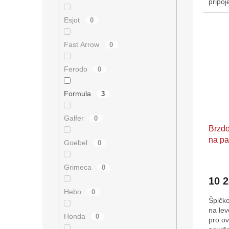
připo
kvalit
Esjot
0
která..
Fast Arrow
0
Ferodo
0
Formula
3
Galfer
0
Brzd
na pa
Goebel
0
Grimeca
0
10 
Hebo
0
Špičk
na le
Honda
0
pro o