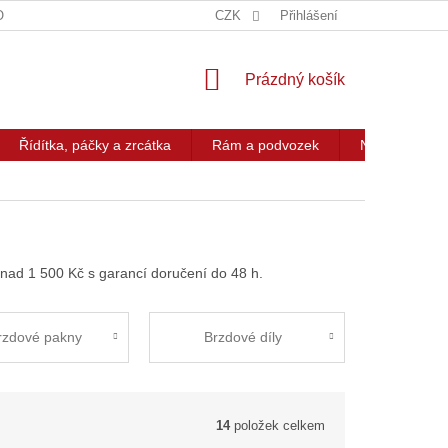
OG
KONTAKT
CZK
Přihlášení
NÁKUPNÍ
Prázdný košík
KOŠÍK
Řídítka, páčky a zrcátka
Rám a podvozek
Nářadí a přís
nad 1 500 Kč s garancí doručení do 48 h.
rzdové pakny
Brzdové díly
14
položek celkem