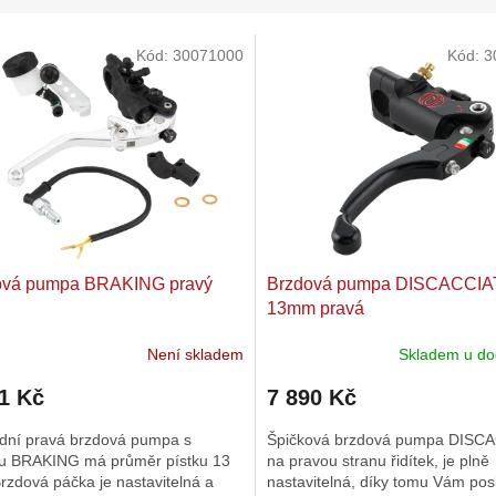
Kód:
30071000
Kód:
3
ová pumpa BRAKING pravý
Brzdová pumpa DISCACCIA
13mm pravá
Není skladem
Skladem u do
1 Kč
7 890 Kč
dní pravá brzdová pumpa s
Špičková brzdová pumpa DISCA
u BRAKING má průměr pístku 13
na pravou stranu řidítek, je plně
zdová páčka je nastavitelná a
nastavitelná, díky tomu Vám pos