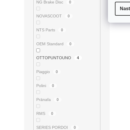
NG Brake Disc
0
adapt
Nast
Jedná 
O
NOVASCOOT
NA
0
v
l
á
NTS Parts
0
d
a
OEM Standard
0
c
í
p
OTTOPUNTOUNO
4
r
v
Piaggio
0
k
y
v
Polini
0
ý
p
Pränafa
0
i
s
u
RMS
0
SERIES PORDOI
0