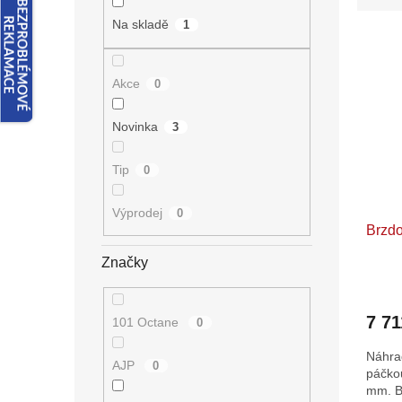
n
e
e
Na skladě
1
V
n
l
ý
í
p
p
Akce
0
i
r
s
o
Novinka
3
p
d
r
u
Tip
0
o
k
d
t
u
Výprodej
ů
0
Brzd
k
t
Značky
ů
7 71
101 Octane
0
Náhra
AJP
0
páčko
mm. Br