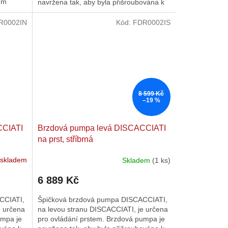
mm
navržena tak, aby byla přišroubována k
 o...
řídítkům zespodu....
R0002IN
Kód:
FDR0002IS
8 599 Kč
–19 %
CCIATI
Brzdová pumpa levá DISCACCIATI
na prst, stříbrná
 skladem
Skladem
(1 ks)
6 889 Kč
CCIATI,
Špičková brzdová pumpa DISCACCIATI,
e určena
na levou stranu DISCACCIATI, je určena
umpa je
pro ovládání prstem. Brzdová pumpa je