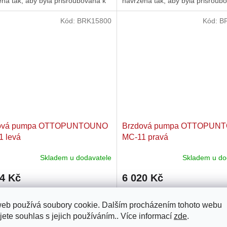
na tak, aby byla přišroubována k
navržena tak, aby byla přišroub
ům zespodu. Průměr...
řídítkům zespodu....
Kód:
BRK15800
Kód:
B
ová pumpa OTTOPUNTOUNO
Brzdová pumpa OTTOPUN
1 levá
MC-11 pravá
Skladem u dodavatele
Skladem u do
04 Kč
6 020 Kč
dní levá brzdová pumpa s páčkou
Náhradní pravá brzdová pumpa 
web používá soubory cookie. Dalším procházením tohoto webu
PUNTOUNO MC-11 má průměr
páčkou OTTOPUNTOUNO MC-1
jete souhlas s jejich používáním.. Více informací
zde
.
u 11 mm a brzdové vedení o
průměr pístku 11 mm a brzdové
ru 8 mm, které lze pomocí
o průměru 8 mm, které lze pomo