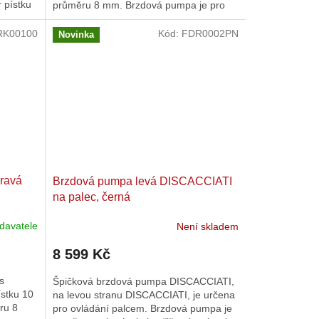
 pístku
průměru 8 mm. Brzdová pumpa je pro
22 mm řidítka a je nastavitelná....
RK00100
Kód:
FDR0002PN
Novinka
ravá
Brzdová pumpa levá DISCACCIATI
na palec, černá
davatele
Není skladem
8 599 Kč
s
Špičková brzdová pumpa DISCACCIATI,
stku 10
na levou stranu DISCACCIATI, je určena
ru 8
pro ovládání palcem. Brzdová pumpa je