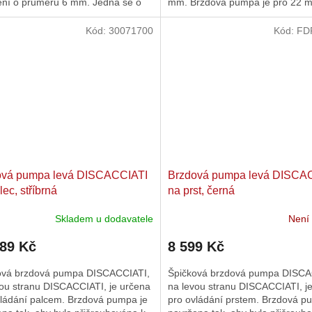
jení o průměru 6 mm. Jedná se o
mm. Brzdová pumpa je pro 22 
ní sportovní brzdovou pumpu,
řidítka a je nastavitelná. Jedná se
.
Kód:
30071700
Kód:
FD
ová pumpa levá DISCACCIATI
Brzdová pumpa levá DISCA
lec, stříbrná
na prst, černá
Skladem u dodavatele
Není
289 Kč
8 599 Kč
ová brzdová pumpa DISCACCIATI,
Špičková brzdová pumpa DISCA
vou stranu DISCACCIATI, je určena
na levou stranu DISCACCIATI, j
vládání palcem. Brzdová pumpa je
pro ovládání prstem. Brzdová p