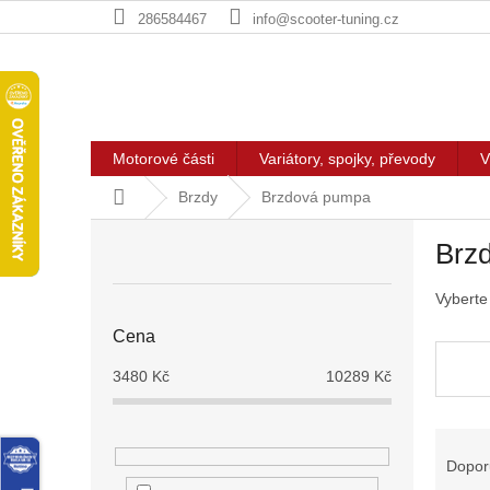
Přejít
286584467
info@scooter-tuning.cz
na
obsah
Motorové části
Variátory, spojky, převody
V
Domů
Brzdy
Brzdová pumpa
P
Brz
o
s
Vyberte
t
r
Cena
a
n
3480
Kč
10289
Kč
n
í
Ř
p
a
Dopor
a
z