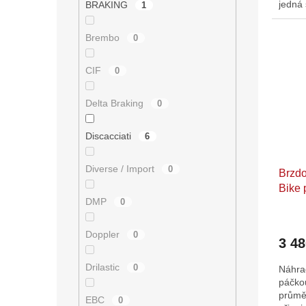
jedná 
BRAKING
1
brzdov
Brembo
0
CIF
0
Delta Braking
0
Discacciati
6
Diverse / Import
0
Brzd
Bike 
DMP
0
Doppler
0
3 4
Drilastic
0
Náhra
páčko
průmě
EBC
0