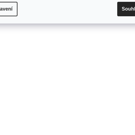
éru použít na 10 mm vedení.
adaptéru použít na 10 mm veden
avení
Souh
se o...
Jedná se...
HORU
NAČÍST DALŠ