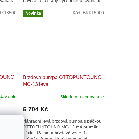
ována k
navržena tak, aby byla přišroubována k
řídítkům zespodu. Průměr...
RK13500
Kód:
BRK15900
Novinka
TOUNO
Brzdová pumpa OTTOPUNTOUNO
MC-13 levá
davatele
Skladem u dodavatele
5 704 Kč
s
Náhradní levá brzdová pumpa s páčkou
1 má
OTTOPUNTOUNO MC-13 má průměr
 vedení
pístku 13 mm a brzdové vedení o
cí
průměru 8 mm, které lze pomocí