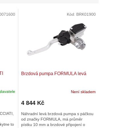
0071600
Kód:
BRK01900
TI
Brzdová pumpa FORMULA levá
davatele
Není skladem
4 844 Kč
CCIATI,
Náhradní levá brzdová pumpa s páčkou
od značky FORMULA, má průměr
kytne to
pístku 10 mm a brzdové připojení o