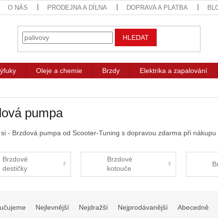
O NÁS
PRODEJNA A DÍLNA
DOPRAVA A PLATBA
BL
HLEDAT
ýfuky
Oleje a chemie
Brzdy
Elektrika a zapalování
dová pumpa
 si - Brzdová pumpa od Scooter-Tuning s dopravou zdarma při nákupu 
Brzdové
Brzdové
B
destičky
kotouče
učujeme
Nejlevnější
Nejdražší
Nejprodávanější
Abecedně