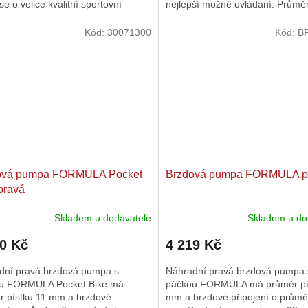
se o velice kvalitní sportovní
nejlepší možné ovládaní. Průměr
ou pumpu, která zlepší...
je 13 mm, což zaručí...
Kód:
30071300
Kód:
B
ová pumpa FORMULA Pocket
Brzdová pumpa FORMULA p
pravá
Skladem u dodavatele
Skladem u do
80 Kč
4 219 Kč
dní pravá brzdová pumpa s
Náhradní pravá brzdová pumpa 
u FORMULA Pocket Bike má
páčkou FORMULA má průměr pí
r pístku 11 mm a brzdové
mm a brzdové připojení o průmě