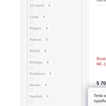
navrže
řídítk
JS manuf
0
Lucas
0
Magura
0
Malossi
0
MOGA
0
Brzd
Motegra
0
MC-1
Motoforce
0
5 7
Naraku
0
Náhra
Tento 
Newfren
OTTO
0
vyjadřu
pístk
průmě